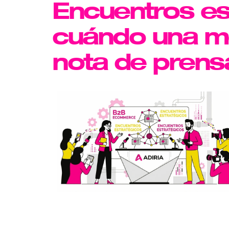
Encuentros e
cuándo una m
nota de prens