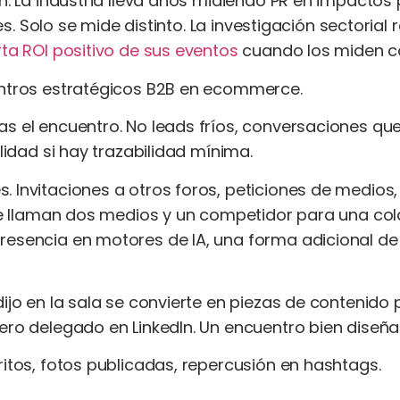
ón. La industria lleva años midiendo PR en impactos
 es. Solo se mide distinto. La investigación sectoria
rta ROI positivo de sus eventos
cuando los miden c
entros estratégicos B2B en ecommerce.
 el encuentro. No leads fríos, conversaciones que e
lidad si hay trazabilidad mínima.
 Invitaciones a otros foros, peticiones de medios,
 le llaman dos medios y un competidor para una col
resencia en motores de IA, una forma adicional d
ijo en la sala se convierte en piezas de contenido 
ero delegado en LinkedIn. Un encuentro bien diseña
ritos, fotos publicadas, repercusión en hashtags.