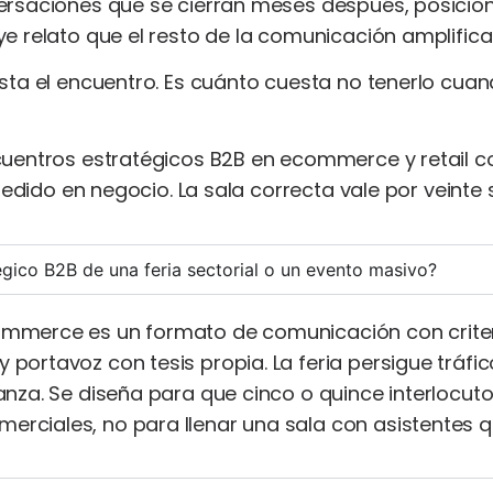
ersaciones que se cierran meses después, posici
 relato que el resto de la comunicación amplifica
sta el encuentro. Es cuánto cuesta no tenerlo cua
uentros estratégicos B2B en ecommerce y retail co
edido en negocio. La sala correcta vale por veinte s
égico B2B de una feria sectorial o un evento masivo?
mmerce es un formato de comunicación con criterio
portavoz con tesis propia. La feria persigue tráfic
anza. Se diseña para que cinco o
quince interlocut
rciales, no para llenar una sala con asistentes 