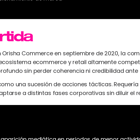
rtida
 Orisha Commerce en septiembre de 2020, la comp
un ecosistema ecommerce y retail altamente compet
fundo sin perder coherencia ni credibilidad ante 
como una sucesión de acciones tácticas. Requería
tarse a distintas fases corporativas sin diluir el re
esaparición mediática en periodos de menor activid