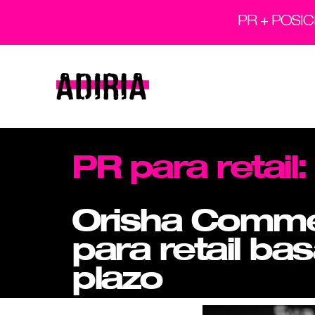
PR + POSI
PR para retail:
Orisha Commer
para retail ba
plazo