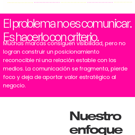
El problema no es comunicar.
Es hacerlo con criterio.
Muchas marcas consiguen visibilidad, pero no
logran construir un posicionamiento
reconocible ni una relación estable con los
medios. La comunicación se fragmenta, pierde
foco y deja de aportar valor estratégico al
negocio.
Nuestro
enfoque