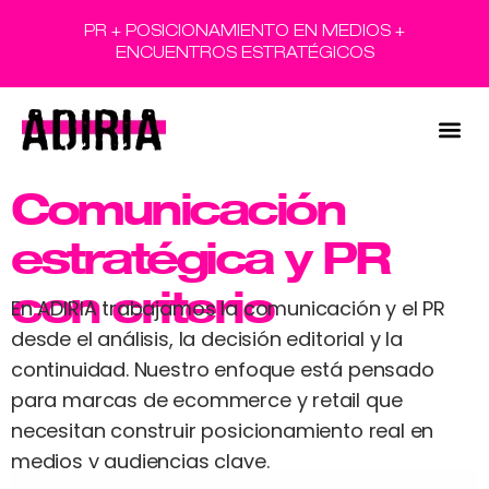
PR + POSICIONAMIENTO EN MEDIOS +
ENCUENTROS ESTRATÉGICOS
Comunicación
estratégica y PR
con criterio
En ADIRIA trabajamos la comunicación y el PR
desde el análisis, la decisión editorial y la
continuidad. Nuestro enfoque está pensado
para marcas de ecommerce y retail que
necesitan construir posicionamiento real en
medios y audiencias clave.